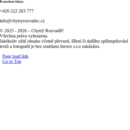
Kontaktní údaje:
+420 222 263 777
info@chytryrozvadec.cz
© 2025 - 2026 – Chytrý Rozvaděč
Všechna práva vyhrazena.
Jakékoliv užití obsahu včetně převzetí, šíření či dalšího zpřístupňování
textů a fotografií je bez souhlasu Inexes s.r.o zakázáno.
Page load link
Go to Top