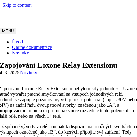
Skip to content
MENU
Úvod
Online dokumentace
Novinky
Zapojování Loxone Relay Extensionu
4. 3. 2026
|
Novinky
|
Zapojování Loxone Relay Extensionu nebylo nikdy jednodušší. Už nen
nutné vytvářet pracné smyčkování na vstupech jednotlivých relé.
Jednoduše zapojíte požadovaný vstup, resp. potenciál (např. 230V neb
24V) na zadní řadu dvoupatrové svorky, značenou jako „A“, a
propojovacím hřebínkem přímo na svorce rozvedete tento potenciál na
další relé, nebo na všech 14 relé.
Již spínané vývody z relé jsou pak k dispozici na totožných svorkách n
výstupech označené jako „B“, do kterých připojíte svá zařízení. Tedy