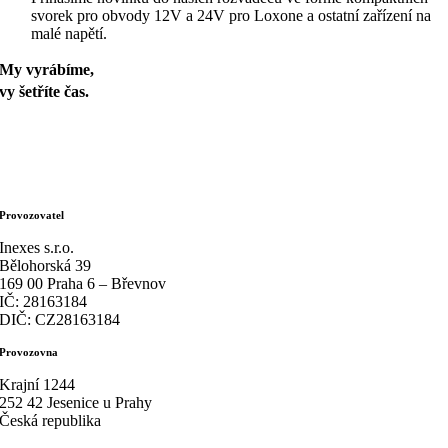
svorek pro obvody 12V a 24V pro Loxone a ostatní zařízení na
malé napětí.
My vyrábíme,
vy šetříte čas.
Provozovatel
Inexes s.r.o.
Bělohorská 39
169 00 Praha 6 – Břevnov
IČ: 28163184
DIČ: CZ28163184
Provozovna
Krajní 1244
252 42 Jesenice u Prahy
Česká republika