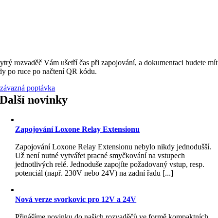
ytrý rozvaděč Vám ušetří čas při zapojování, a dokumentaci budete mít
dy po ruce po načtení QR kódu.
závazná poptávka
Další novinky
Zapojování Loxone Relay Extensionu
Zapojování Loxone Relay Extensionu nebylo nikdy jednodušší.
Už není nutné vytvářet pracné smyčkování na vstupech
jednotlivých relé. Jednoduše zapojíte požadovaný vstup, resp.
potenciál (např. 230V nebo 24V) na zadní řadu [...]
Nová verze svorkovic pro 12V a 24V
Přinášíme novinku do našich rozvaděčů ve formě kompaktních