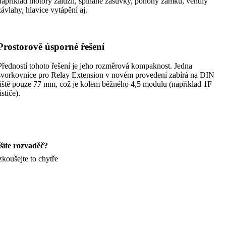
například motory žaluzií, spínané zásuvky, pohony zámků, ventily
závlahy, hlavice vytápění aj.
Prostorově úsporné řešení
Předností tohoto řešení je jeho rozměrová kompaknost. Jedna
svorkovnice pro Relay Extension v novém provedení zabírá na DIN
liště pouze 77 mm, což je kolem běžného 4,5 modulu (například 1F
jističe).
šíte rozvaděč?
zkoušejte to chytře